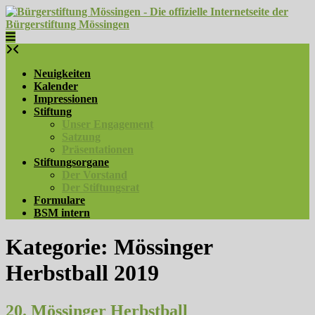
Skip
to
content
Neuigkeiten
Kalender
Impressionen
Stiftung
Unser Engagement
Satzung
Präsentationen
Stiftungsorgane
Der Vorstand
Der Stiftungsrat
Formulare
BSM intern
Kategorie:
Mössinger
Herbstball 2019
20. Mössinger Herbstball