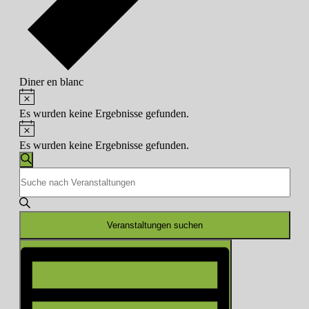
Diner en blanc
Hinweis
Veranstaltungen
Es wurden keine Ergebnisse gefunden.
Hinweis
Es wurden keine Ergebnisse gefunden.
Veranstaltungen
Suche
Bitte
Suche
Schlüsselwort
und
eingeben.
Suche
Ansichten,
nach
Veranstaltungen suchen
Navigation
Veranstaltungen
Veranstaltung
Schlüsselwort.
Ansichten-
Navigation