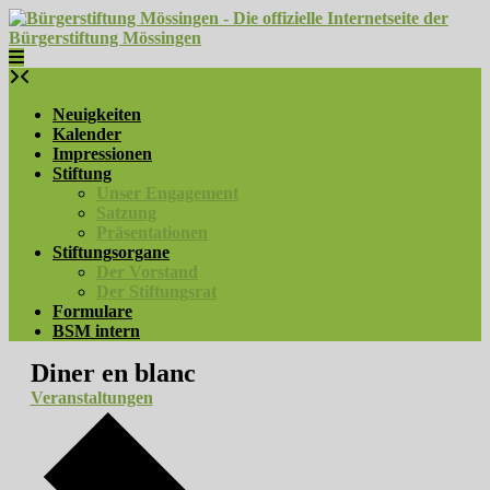
Skip
to
content
Neuigkeiten
Kalender
Impressionen
Stiftung
Unser Engagement
Satzung
Präsentationen
Stiftungsorgane
Der Vorstand
Der Stiftungsrat
Formulare
BSM intern
Diner en blanc
Veranstaltungen