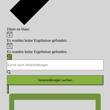
Diner en blanc
Hinweis
Veranstaltungen
Es wurden keine Ergebnisse gefunden.
Hinweis
Es wurden keine Ergebnisse gefunden.
Veranstaltungen
Suche
Bitte
Suche
Schlüsselwort
und
eingeben.
Suche
Ansichten,
nach
Veranstaltungen suchen
Navigation
Veranstaltungen
Veranstaltung
Schlüsselwort.
Liste
Ansichten-
Navigation