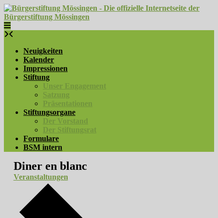
Skip
to
content
Neuigkeiten
Kalender
Impressionen
Stiftung
Unser Engagement
Satzung
Präsentationen
Stiftungsorgane
Der Vorstand
Der Stiftungsrat
Formulare
BSM intern
Diner en blanc
Veranstaltungen