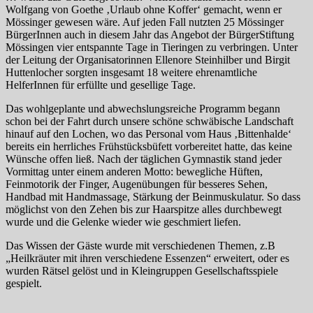
Wolfgang von Goethe ‚Urlaub ohne Koffer‘ gemacht, wenn er
Mössinger gewesen wäre. Auf jeden Fall nutzten 25 Mössinger
BürgerInnen auch in diesem Jahr das Angebot der BürgerStiftung
Mössingen vier entspannte Tage in Tieringen zu verbringen. Unter
der Leitung der Organisatorinnen Ellenore Steinhilber und Birgit
Huttenlocher sorgten insgesamt 18 weitere ehrenamtliche
HelferInnen für erfüllte und gesellige Tage.
Das wohlgeplante und abwechslungsreiche Programm begann
schon bei der Fahrt durch unsere schöne schwäbische Landschaft
hinauf auf den Lochen, wo das Personal vom Haus ‚Bittenhalde‘
bereits ein herrliches Frühstücksbüfett vorbereitet hatte, das keine
Wünsche offen ließ. Nach der täglichen Gymnastik stand jeder
Vormittag unter einem anderen Motto: bewegliche Hüften,
Feinmotorik der Finger, Augenübungen für besseres Sehen,
Handbad mit Handmassage, Stärkung der Beinmuskulatur. So dass
möglichst von den Zehen bis zur Haarspitze alles durchbewegt
wurde und die Gelenke wieder wie geschmiert liefen.
Das Wissen der Gäste wurde mit verschiedenen Themen, z.B
„Heilkräuter mit ihren verschiedene Essenzen“ erweitert, oder es
wurden Rätsel gelöst und in Kleingruppen Gesellschaftsspiele
gespielt.