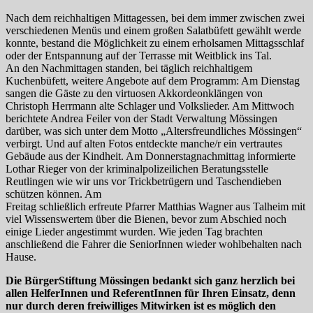
Nach dem reichhaltigen Mittagessen, bei dem immer zwischen zwei
verschiedenen Menüs und einem großen Salatbüfett gewählt werde
konnte, bestand die Möglichkeit zu einem erholsamen Mittagsschlaf
oder der Entspannung auf der Terrasse mit Weitblick ins Tal.
An den Nachmittagen standen, bei täglich reichhaltigem
Kuchenbüfett, weitere Angebote auf dem Programm: Am Dienstag
sangen die Gäste zu den virtuosen Akkordeonklängen von
Christoph Herrmann alte Schlager und Volkslieder. Am Mittwoch
berichtete Andrea Feiler von der Stadt Verwaltung Mössingen
darüber, was sich unter dem Motto „Altersfreundliches Mössingen“
verbirgt. Und auf alten Fotos entdeckte manche/r ein vertrautes
Gebäude aus der Kindheit. Am Donnerstagnachmittag informierte
Lothar Rieger von der kriminalpolizeilichen Beratungsstelle
Reutlingen wie wir uns vor Trickbetrügern und Taschendieben
schützen können. Am
Freitag schließlich erfreute Pfarrer Matthias Wagner aus Talheim mit
viel Wissenswertem über die Bienen, bevor zum Abschied noch
einige Lieder angestimmt wurden. Wie jeden Tag brachten
anschließend die Fahrer die SeniorInnen wieder wohlbehalten nach
Hause.
Die BürgerStiftung Mössingen bedankt sich ganz herzlich bei
allen HelferInnen und ReferentInnen für Ihren Einsatz, denn
nur durch deren freiwilliges Mitwirken ist es möglich den