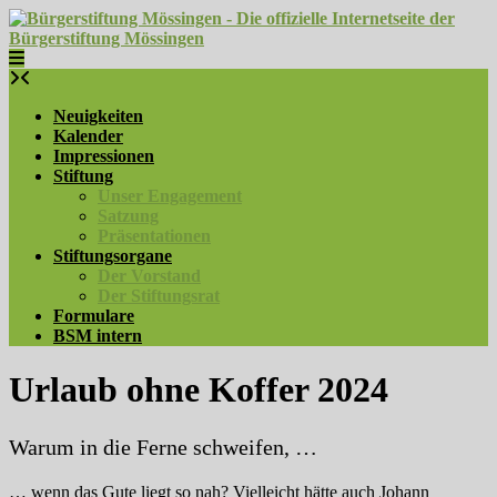
Skip
to
content
Neuigkeiten
Kalender
Impressionen
Stiftung
Unser Engagement
Satzung
Präsentationen
Stiftungsorgane
Der Vorstand
Der Stiftungsrat
Formulare
BSM intern
Urlaub ohne Koffer 2024
Warum in die Ferne schweifen, …
… wenn das Gute liegt so nah? Vielleicht hätte auch Johann