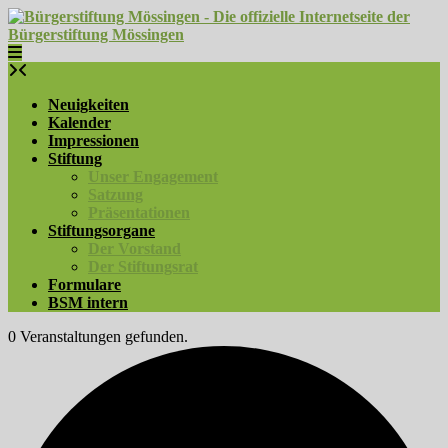
Skip
to
content
Neuigkeiten
Kalender
Impressionen
Stiftung
Unser Engagement
Satzung
Präsentationen
Stiftungsorgane
Der Vorstand
Der Stiftungsrat
Formulare
BSM intern
0 Veranstaltungen gefunden.