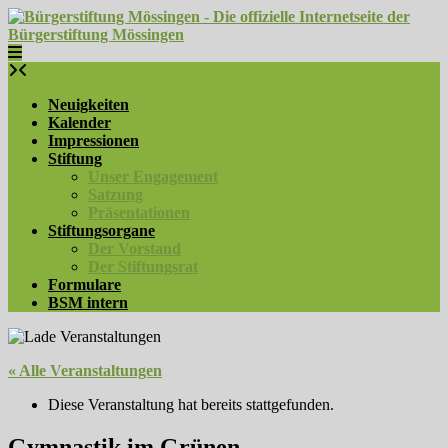
Skip
to
content
Neuigkeiten
Kalender
Impressionen
Stiftung
Unser Engagement
Satzung
Präsentationen
Stiftungsorgane
Der Vorstand
Der Stiftungsrat
Formulare
BSM intern
« Alle Veranstaltungen
Diese Veranstaltung hat bereits stattgefunden.
Gymnastik im Grünen