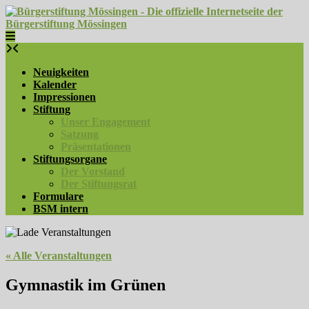
Skip
to
content
Neuigkeiten
Kalender
Impressionen
Stiftung
Unser Engagement
Satzung
Präsentationen
Stiftungsorgane
Der Vorstand
Der Stiftungsrat
Formulare
BSM intern
« Alle Veranstaltungen
Gymnastik im Grünen