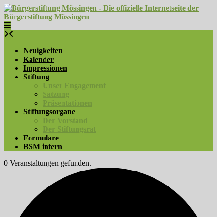
Skip
to
content
Neuigkeiten
Kalender
Impressionen
Stiftung
Unser Engagement
Satzung
Präsentationen
Stiftungsorgane
Der Vorstand
Der Stiftungsrat
Formulare
BSM intern
0 Veranstaltungen gefunden.